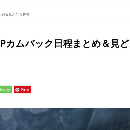
まとめ＆見どころ解説！
-POPカムバック日程まとめ＆見ど
feedly
Pin it