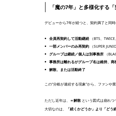
「魔の7年」と多様化する「
デビューから7年が経つと、契約満了と同
全員再契約して活動継続
（BTS、TWICE
一部メンバーのみ再契約
（SUPER JUN
グループは継続／個人は別事務所
（BLA
事務所は離れるがグループ名は維持、
商
解散、または活動終了
この“分岐が連続する現象”から、ファンや
ただし近年は、
＝解散
という図式は崩れつ
大切なのは、
「続くかどうか」より「どう