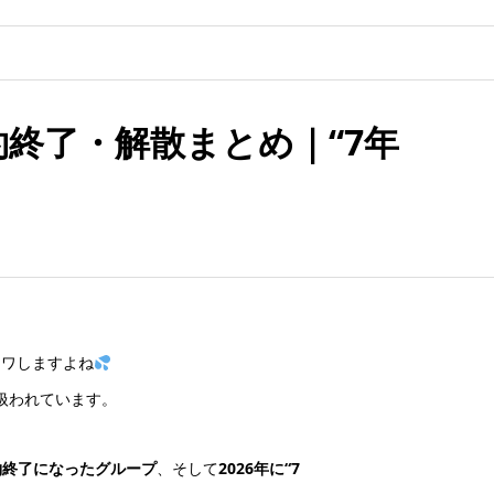
・契約終了・解散まとめ｜“7年
ソワしますよね
扱われています。
約終了になったグループ
、そして
2026年に“7