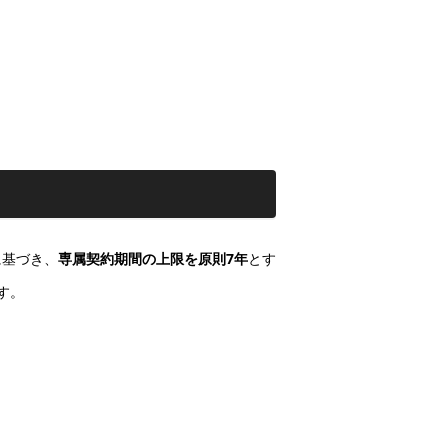
に基づき、
専属契約期間の上限を原則7年
とす
す。