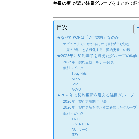
年目の壁”が近い注目グループ
をまとめて紹
目次
★なぜK-POPは「7年契約」なのか
デビューまでにかかるお金（事務所の投資）
「魔の7年」と多様化する「契約更新」の形
★2025年に契約満了を迎えたグループの動向
2025年｜契約更新・終了 早見表
個別トピック
・Stray Kids
・ATEEZ
・i-dle
・AKMU
★2026年に契約更新を迎える注目グループ
2026年｜契約更新期 早見表
2026年｜契約更新を待たずに解散したグループ
個別トピック
・TWICE
・SEVENTEEN
・NCT マーク
・ITZY