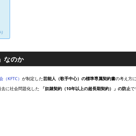
り
約」なのか
（KFTC）
が制定した
芸能人（歌手中心）の標準専属契約書
の考え方
過去に社会問題化した
「奴隷契約（10年以上の超長期契約）」の防止
で