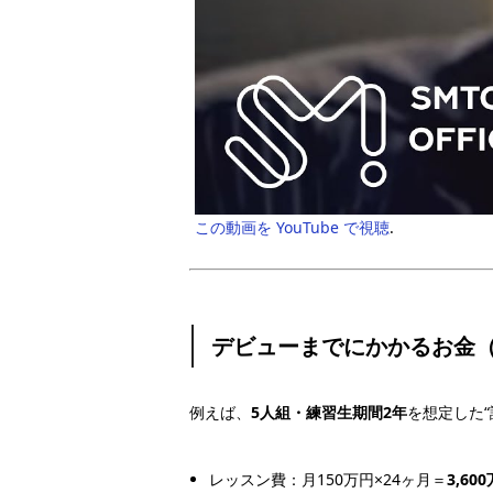
この動画を YouTube で視聴
.
デビューまでにかかるお金
例えば、
5人組・練習生期間2年
を想定した“
レッスン費：月150万円×24ヶ月＝
3,60