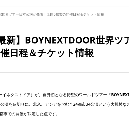
DOOR世界ツアー日本公演が発表！全国6都市の開催日程＆チケット情報
年最新】BOYNEXTDOOR世
開催日程＆チケット情報
R（ボーイネクストドア）が、自身初となる待望のワールドツアー『
BOYNEXT
ウル公演を皮切りに、北米、アジアを含む全24都市34公演という大規模
6都市での開催が決定した点です。