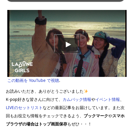
この動画を YouTube で視聴
.
お読みいただき、ありがとうございました
K-pop好きな皆さんに向けて、
カムバック情報
や
イベント情報
、
LIVEのセットリスト
などの最新記事をお届けしています。また次
回もお役立ち情報をチェックできるよう、
ブックマーク
や
スマホ
ブラウザの場合はトップ画面保存
もぜひ・・！