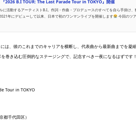
6 B.I TOUR: The Last Parade Tour in TOKYO』開催
ルに活動するアーティストB.I。作詞・作曲・プロデュースのすべてを自ら手掛け
2021年にデビューして以来、日本で初のワンマンライブを開催します
今回のツアータ
」
には、彼のこれまでのキャリアを横断し、代表曲から最新曲までを凝縮
客を巻き込む圧倒的なステージングで、記念すべき一夜になるはずです
de Tour in TOKYO
京都千代田区）