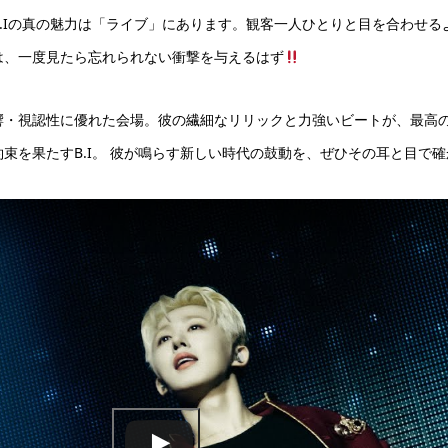
.Iの真の魅力は「ライブ」にあります。観客一人ひとりと目を合わせ
は、一度見たら忘れられない衝撃を与えるはず
響・視認性に優れた会場。彼の繊細なリリックと力強いビートが、最高
束を果たすB.I。 彼が鳴らす新しい時代の鼓動を、ぜひその耳と目で