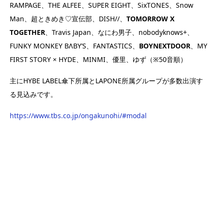
RAMPAGE、THE ALFEE、SUPER EIGHT、SixTONES、Snow
Man、超ときめき♡宣伝部、DISH//、
TOMORROW X
TOGETHER
、Travis Japan、なにわ男子、nobodyknows+、
FUNKY MONKEY BΛBY’S、FANTASTICS、
BOYNEXTDOOR
、MY
FIRST STORY × HYDE、MINMI、優里、ゆず（※50音順）
主にHYBE LABEL傘下所属とLAPONE所属グループが多数出演す
る見込みです。
https://www.tbs.co.jp/ongakunohi/#modal