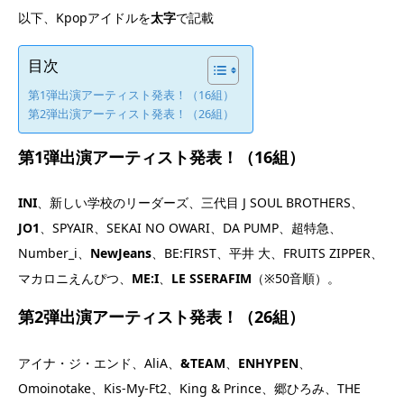
以下、Kpopアイドルを
太字
で記載
目次
第1弾出演アーティスト発表！（16組）
第2弾出演アーティスト発表！（26組）
第1弾出演アーティスト発表！（16組）
INI
、新しい学校のリーダーズ、三代目 J SOUL BROTHERS、
JO1
、SPYAIR、SEKAI NO OWARI、DA PUMP、超特急、
Number_i、
NewJeans
、BE:FIRST、平井 大、FRUITS ZIPPER、
マカロニえんぴつ、
ME:I
、
LE SSERAFIM
（※50音順）。
第2弾出演アーティスト発表！（26組）
アイナ・ジ・エンド、AliA、
&TEAM
、
ENHYPEN
、
Omoinotake、Kis-My-Ft2、King & Prince、郷ひろみ、THE