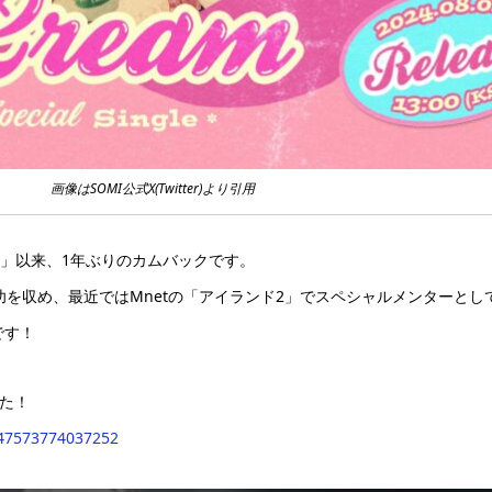
画像はSOMI公式X(Twitter)より引用
ン」以来、1年ぶりのカムバックです。
」で成功を収め、最近ではMnetの「アイランド2」でスペシャルメンターと
です！
した！
7847573774037252