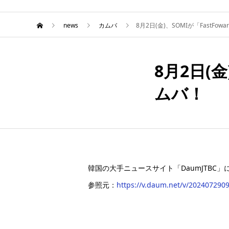
news
カムバ
8月2日(金)、SOMIが「FastF
8月2日(
8月
02
ムバ！
2024
韓国の大手ニュースサイト「DaumJTB
参照元：
https://v.daum.net/v/202407290