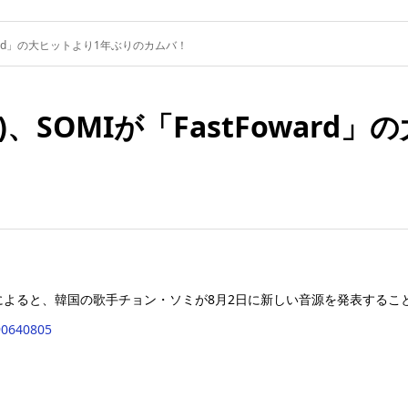
oward」の大ヒットより1年ぶりのカムバ！
金)、SOMIが「FastFowar
C」によると、韓国の歌手チョン・ソミが8月2日に新しい音源を発表するこ
90640805