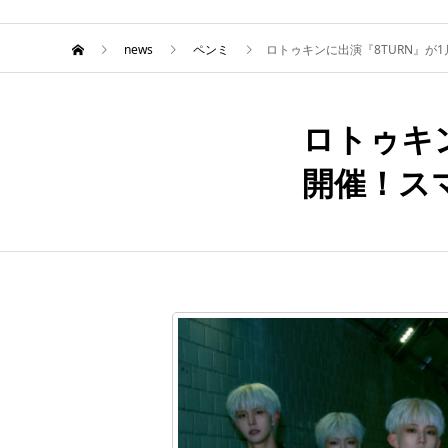
news
ペンミ
ロトゥキンに出演『8TURN』が
ロトゥキ
1月
25
開催！ス
2025