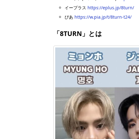
イープラス
https://eplus.jp/8turn/
ぴあ
https://w.pia.jp/t/8turn-t24/
「8TURN」とは