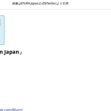
画像は8TURN Japan公式X(Twitter)より引用
in Japan」
tike.com/8turn/