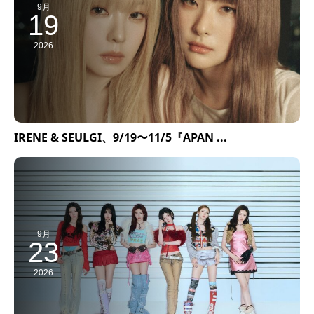
9月
19
2026
IRENE & SEULGI、9/19〜11/5『APAN ...
9月
23
2026