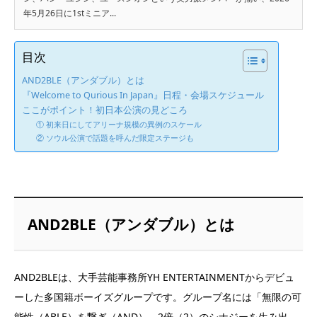
年5月26日に1stミニア...
目次
AND2BLE（アンダブル）とは
『Welcome to Qurious In Japan』日程・会場スケジュール
ここがポイント！初日本公演の見どころ
① 初来日にしてアリーナ規模の異例のスケール
② ソウル公演で話題を呼んだ限定ステージも
AND2BLE（アンダブル）とは
AND2BLEは、大手芸能事務所YH ENTERTAINMENTからデビュ
ーした多国籍ボーイズグループです。グループ名には「無限の可
能性（ABLE）を繋ぎ（AND）、2倍（2）のシナジーを生み出