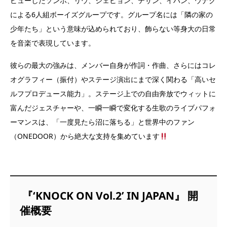
ビューしたソンホ、リウ、ジェヒョン、テサン、イハン、ウナク
による6人組ボーイズグループです。グループ名には「隣の家の
少年たち」という意味が込められており、飾らない等身大の日常
を音楽で表現しています。
彼らの最大の強みは、メンバー自身が作詞・作曲、さらにはコレ
オグラフィー（振付）やステージ演出にまで深く関わる「高いセ
ルフプロデュース能力」。ステージ上での自由奔放でウィットに
富んだジェスチャーや、一瞬一瞬で変化する生歌のライブパフォ
ーマンスは、「一度見たら沼に落ちる」と世界中のファン
（ONEDOOR）から絶大な支持を集めています
『‘KNOCK ON Vol.2’ IN JAPAN』 開
催概要