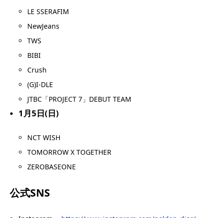
LE SSERAFIM
NewJeans
TWS
BIBI
Crush
(G)I-DLE
JTBC「PROJECT 7」DEBUT TEAM
1月5日(日)
NCT WISH
TOMORROW X TOGETHER
ZEROBASEONE
公式SNS