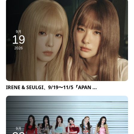
9月
19
2026
IRENE & SEULGI、9/19〜11/5『APAN ...
9月