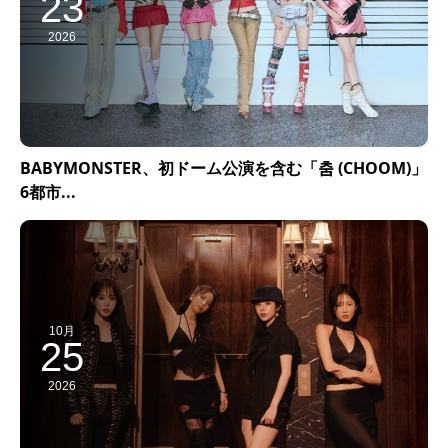
23
2026
BABYMONSTER、初ドーム公演を含む「춤 (CHOOM)」
6都市...
10月
25
2026