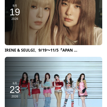
9月
19
2026
IRENE & SEULGI、9/19〜11/5『APAN ...
9月
23
2026