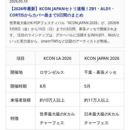
2026.05.10
【2026年最新】KCON JAPANセトリ速報！ZB1・ALD1・
CORTISからカバー曲まで3日間のまとめ
世界最大級のK-POPフェスティバル『KCON JAPAN 2026』が、2026年
5月8日（金）から10日（日）までの3日間、幕張メッセで開催されま
す。 注目のラインナップは、グローバルに活躍するINIやJO1、NiziUと
いった実力派から、iznaやTWSなど話題のアーティストが勢揃...
項目
KCON LA 2026
KCON JAPAN 2026
開催地
ロサンゼルス
千葉・幕張メッセ
開催時期
8月
5月
来場者規模
約10万人以上
約11万人以上
世界最大級のKカル
日本最大級のKカル
特徴
チャーフェス
チャーフェス