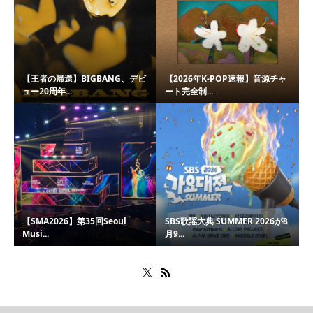
【王者の帰還】BIGBANG、デビ
【2026年K-POP速報】音源チャ
ュー20周年...
ート完全制...
【SMA2026】第35回Seoul
SBS歌謡大典 SUMMER 2026が8
Musi...
月9...