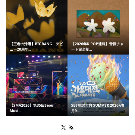
【王者の帰還】BIGBANG、デビ
【2026年K-POP速報】音源チャ
ュー20周年...
ート完全制...
【SMA2026】第35回Seoul
SBS歌謡大典 SUMMER 2026が8
Musi...
月9...