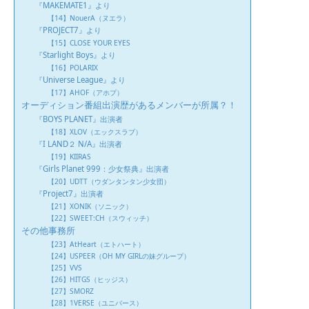
『MAKEMATE1』より
【14】NouerA（ヌエラ）
『PROJECT7』より
【15】CLOSE YOUR EYES
『Starlight Boys』より
【16】POLARIX
『Universe League』より
【17】AHOF（アホプ）
オーディション番組出演歴があるメンバーが所属？！
『BOYS PLANET』出演者
【18】XLOV（エックスラブ）
『I LAND２ N/A』出演者
【19】KIIRAS
『Girls Planet 999：少女祭典』出演者
【20】UDTT（ウダンタンタン少女団）
『Project7』出演者
【21】XONIK（ソニック）
【22】SWEET:CH（スウィッチ）
その他事務所
【23】AtHeart（エトハート）
【24】USPEER（OH MY GIRLの妹グループ）
【25】VVS
【26】HITGS（ヒッジス）
【27】SMORZ
【28】1VERSE（ユニバース）