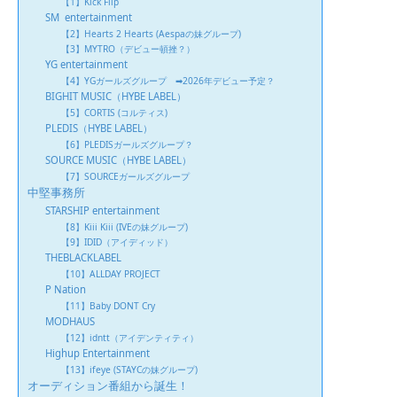
【1】Kick Flip
SM entertainment
【2】Hearts 2 Hearts (Aespaの妹グループ)
【3】MYTRO（デビュー頓挫？）
YG entertainment
【4】YGガールズグループ ➡︎2026年デビュー予定？
BIGHIT MUSIC（HYBE LABEL）
【5】CORTIS (コルティス)
PLEDIS（HYBE LABEL）
【6】PLEDISガールズグループ？
SOURCE MUSIC（HYBE LABEL）
【7】SOURCEガールズグループ
中堅事務所
STARSHIP entertainment
【8】Kiii Kiii (IVEの妹グループ)
【9】IDID（アイディッド）
THEBLACKLABEL
【10】ALLDAY PROJECT
P Nation
【11】Baby DONT Cry
MODHAUS
【12】idntt（アイデンティティ）
Highup Entertainment
【13】ifeye (STAYCの妹グループ)
オーディション番組から誕生！