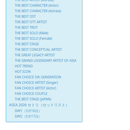
THE BEST CHARACTER (Actor)
THE BEST CHARACTER (Actress)
THE BEST OST
THE BEST OTT ARTIST
THE BEST TROT
THE BEST SOLO (Male)
THE BEST SOLO (Female)
THE BEST STAGE
THE BEST CONCEPTUAL ARTIST
THE GREAT LEGACY ARTIST
THE GRAND LEGENDARY ARTIST OF ASIA
HOT TREND
HOT ICON
FAN CHOICE 5th GENERATION
FAN CHOICE ARTIST (Singer)
FAN CHOICE ARTIST (Actor)
FAN CHOICE COUPLE
THE BEST STAGE (JAPAN)
ASEA 2026 セトリ（セットリスト）
DAY1（5月16日）
DAY2（5月17日）