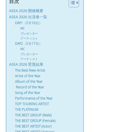
目次
ASEA 2026 開催概要
ASEA 2026 出演者一覧
DAY1（5月16日）
MC
プレゼンター
アーティスト
DAY2（5月17日）
MC
プレゼンター
アーティスト
ASEA 2026 受賞結果
The Best New Artist
Artist of the Year
Album of the Year
Record of the Year
Song of the Year
Performance of the Year
TOP TOURING ARTIST
THE PLATINUM
THE BEST GROUP (Male)
THE BEST GROUP (Female)
THE BEST ARTIST (Actor)
THE BEST ARTIST (Actress)