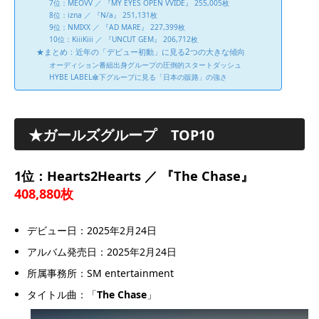
7位：MEOVV ／ 『MY EYES OPEN VVIDE』 255,005枚
8位：izna ／ 『N/a』 251,131枚
9位：NMIXX ／ 『AD MARE』 227,399枚
10位：KiiiKiii ／ 『UNCUT GEM』 206,712枚
★まとめ：近年の「デビュー初動」に見る2つの大きな傾向
オーディション番組出身グループの圧倒的スタートダッシュ
HYBE LABEL傘下グループに見る「日本の販路」の強さ
★
ガールズグループ TOP10
1位：Hearts2Hearts ／ 『The Chase』
408,880枚
デビュー日：2025年2月24日
アルバム発売日：2025年2月24日
所属事務所：SM entertainment
タイトル曲：「
The Chase
」