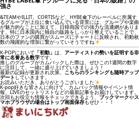
HYBE LABEL傘下グループに見る「日本の販路」の
強さ
&TEAMやILLIT、CORTISなど、HYBE傘下のレーベルに所属す
るグループが上位に食い込んでいる背景には、グループや楽曲
が魅力的なことに加えて、日韓両国での強力な流通網がありま
す。特に日本国内に独自の販路をしっかり整えていることで、
日本のファンの購買がスムーズにチャートに反映され、初動枚
数の飛躍的な増加に繋がっていそうですね
K-POPにおいて
「初動」
は、
アーティストの勢いを証明する非
常に名誉ある数字
です。
推しのグループがカムバックした際は、ぜひこの1週間の数字
に注目して、一緒に盛り上げていきましょう！
最新の記録が更新され次第、
こちらのランキングも随時アップ
デート
していきます。
お読みいただき、ありがとうございました
K-pop好きな皆さんに向けて、
カムバック情報
や
イベント情
報
、
LIVEのセットリスト
などの最新記事をお届けしています。
次回もお役立ち情報をチェックできるよう、
ブックマーク
や
ス
マホブラウザの場合はトップ画面保存
もぜひ・・！