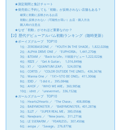
★測定期間と集計チャート
★発売前に予約しても「初動」が反映されない店舗もある？
確実に初動に反映されるお店
初動に反映されない（可能性が高い）お店・購入方法
購入時の注意点
★なぜ「初動」がそれほど重要なのか？
【2】歴代デビューアルバム初動ランキング（随時更新）
★ボーイズグループ TOP10
1位：ZEROBASEONE ／ 『YOUTH IN THE SHADE』 1,822,028枚
2位：ALPHA DRIVE ONE ／ 『EUPHORIA』 1,441,270枚
3位：&TEAM ／ 『Back to Life』※韓国デビュー 1,222,022枚
4位：RIIZE ／ 『Get A Guitar』 1,016,849枚
5位：X1 ／ 『QUANTUM LEAP』 524,007枚
6位：CORTIS ／ 『COLOR OUTSIDE THE LINES』 436,367枚
7位：Wanna One ／ 『1X1=1(TO BE ONE)』 411,306枚
8位：IDID ／ 『I did it.』 395,084枚
9位：AHOF ／ 『WHO WE ARE』 360,985枚
10位：idntt ／ 『unevermet』 336,152枚
★ガールズグループ TOP10
1位：Hearts2Hearts ／ 『The Chase』 408,880枚
2位：BABYMONSTER ／ 『BABYMONS7ER』401,287枚
3位：ILLIT ／ 『SUPER REAL ME』 380,056枚
4位：NewJeans ／ 『New Jeans』 311,271枚
5位：LE SSERAFIM ／ 『FEARLESS』 307,450枚
6位：aespa ／ 『Savage』 276,877枚