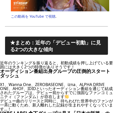
この動画を YouTube で視聴
.
★まとめ：近年の「デビュー初動」に見
る2つの大きな傾向
近年のランキングを振り返ると、初動成績を押し上げている要
因には大きく2つの特徴がありそうです！
オーディション番組出身グループの圧倒的スタート
ダッシュ
X1、Wanna One、ZEROBASEONE、izna、ALPHA DRIVE
ONE、AHOF、IDIDといったオーディション番組を通じて結成
されたグループは、デビュー前からすでに強固なファンコミュ
ニティ（ファンダム）が存在します
デビュー曲のリリースと同時に、待ちわびた世界中のファンが
一斉に動くため、新人離れした記録が生まれやすくなっていま
す…！