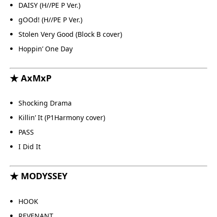
DAISY (H//PE P Ver.)
gOOd! (H//PE P Ver.)
Stolen Very Good (Block B cover)
Hoppin’ One Day
★ AxMxP
Shocking Drama
Killin’ It (P1Harmony cover)
PASS
I Did It
★ MODYSSEY
HOOK
REVENANT