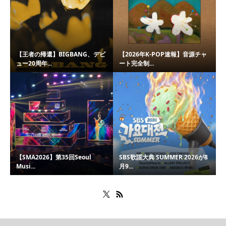
【王者の帰還】BIGBANG、デビ
【2026年K-POP速報】音源チャ
ュー20周年...
ート完全制...
【SMA2026】第35回Seoul
SBS歌謡大典 SUMMER 2026が8
Musi...
月9...