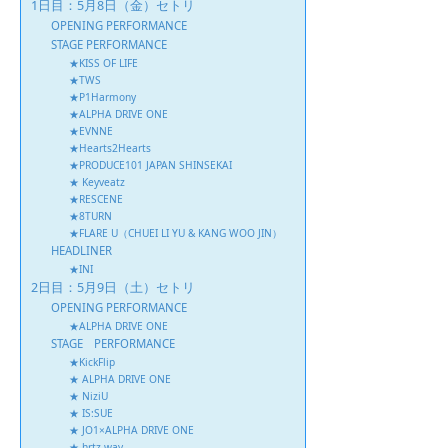
1日目：5月8日（金）セトリ
OPENING PERFORMANCE
STAGE PERFORMANCE
★KISS OF LIFE
★TWS
★P1Harmony
★ALPHA DRIVE ONE
★EVNNE
★Hearts2Hearts
★PRODUCE101 JAPAN SHINSEKAI
★ Keyveatz
★RESCENE
★8TURN
★FLARE U（CHUEI LI YU & KANG WOO JIN）
HEADLINER
★INI
2日目：5月9日（土）セトリ
OPENING PERFORMANCE
★ALPHA DRIVE ONE
STAGE PERFORMANCE
★KickFlip
★ ALPHA DRIVE ONE
★ NiziU
★ IS:SUE
★ JO1×ALPHA DRIVE ONE
★ hrtz.wav