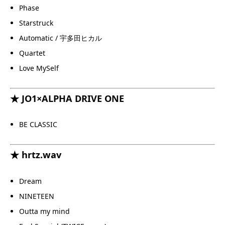
Phase
Starstruck
Automatic / 宇多田ヒカル
Quartet
Love MySelf
★ JO1×ALPHA DRIVE ONE
BE CLASSIC
★ hrtz.wav
Dream
NINETEEN
Outta my mind