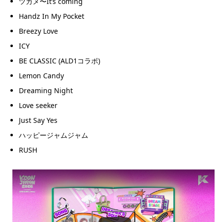
ツカメ〜It’s coming
Handz In My Pocket
Breezy Love
ICY
BE CLASSIC (ALD1コラボ)
Lemon Candy
Dreaming Night
Love seeker
Just Say Yes
ハッピージャムジャム
RUSH