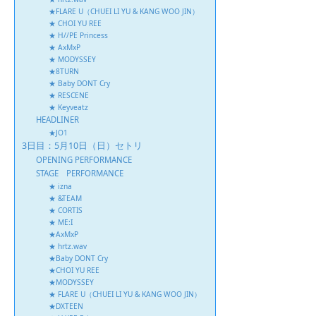
★FLARE U（CHUEI LI YU & KANG WOO JIN）
★ CHOI YU REE
★ H//PE Princess
★ AxMxP
★ MODYSSEY
★8TURN
★ Baby DONT Cry
★ RESCENE
★ Keyveatz
HEADLINER
★JO1
3日目：5月10日（日）セトリ
OPENING PERFORMANCE
STAGE PERFORMANCE
★ izna
★ &TEAM
★ CORTIS
★ ME:I
★AxMxP
★ hrtz.wav
★Baby DONT Cry
★CHOI YU REE
★MODYSSEY
★ FLARE U（CHUEI LI YU & KANG WOO JIN）
★DXTEEN