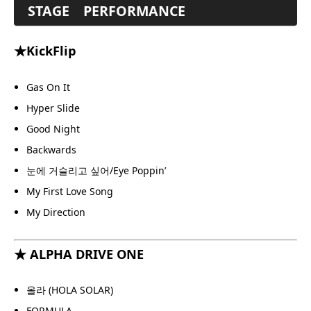
STAGE
PERFORMANCE
★KickFlip
Gas On It
Hyper Slide
Good Night
Backwards
눈에 거슬리고 싶어/Eye Poppin’
My First Love Song
My Direction
★ ALPHA DRIVE ONE
올라 (HOLA SOLAR)
FORMULA