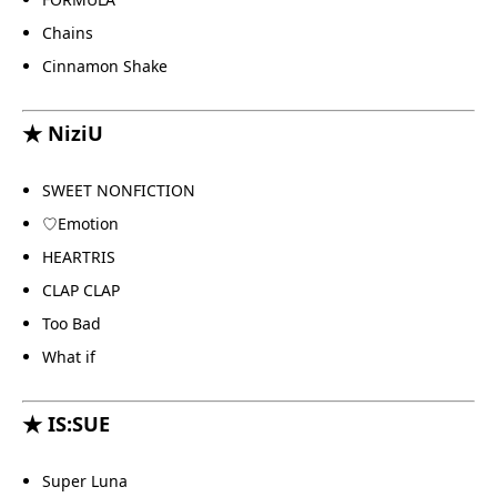
Chains
Cinnamon Shake
★ NiziU
SWEET NONFICTION
♡Emotion
HEARTRIS
CLAP CLAP
Too Bad
What if
★ IS:SUE
Super Luna