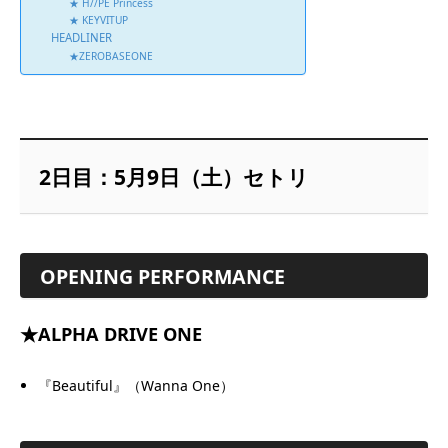
★ H//PE Princess
★ KEYVITUP
HEADLINER
★ZEROBASEONE
2日目：5月9日（土）セトリ
OPENING PERFORMANCE
★
ALPHA DRIVE ONE
『Beautiful』（Wanna One）