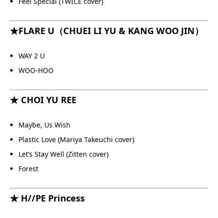
Feel Special (TWICE cover)
★FLARE U（CHUEI LI YU & KANG WOO JIN）
WAY 2 U
WOO-HOO
★ CHOI YU REE
Maybe, Us Wish
Plastic Love (Mariya Takeuchi cover)
Let’s Stay Well (Zitten cover)
Forest
★ H//PE Princess