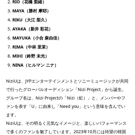
RIO（花橋 梨緒）
MAYA（勝村 摩耶）
RIKU（大江 梨久）
AYAKA（新井 彩花）
MAYUKA（小合 麻由佳）
RIMA（中林 里茉）
MIHI（鈴野 未光）
NINA（ヒルマン ニナ）
NiziUは、JYPエンターテインメントとソニーミュージックが共同
で行ったグローバルオーディション「Nizi Project」から誕生。
グループ名は、Nizi Projectの「Nizi（虹）」と、メンバーやフ
ァンを表す「U」に由来し「Need you」という意味を含んでい
ます。
NiziUは、その明るく元気なイメージと、楽しいパフォーマンス
で多くのファンを魅了しています。2023年10月には待望の韓国