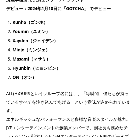
デビュー：2024年1月10日
に
「GOTCHA」
でデビュー
Kunho（ゴンホ）
Youmin（ユミン）
Xayden（ジェイデン）
Minje（ミンジェ）
Masami（マサミ）
Hyunbin（ヒョンビン）
ON
（オン）
ALL(H)OURSというグループ名には、、「毎瞬間、僕たちが持っ
ているすべてを注ぎ込んであげる」という意味が込められていま
す。
エネルギッシュなパフォーマンスと多様な音楽スタイルが魅力。
JYPエンターテインメントの創業メンバーで、副社長も務めたチ
ョ・ヘソンが設立したEDENエンターテインメント初のボーイズ