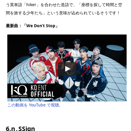
う英単語「hiker」を合わせた造語で、「座標を探して時間と空
間を旅する少年たち」という意味が込められているそうです！
最新曲：「We Don’t Stop」
この動画を YouTube で視聴
.
6.n․SSign