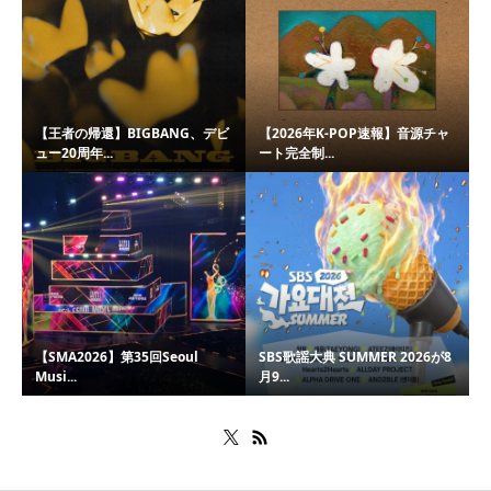
【王者の帰還】BIGBANG、デビ
【2026年K-POP速報】音源チャ
ュー20周年...
ート完全制...
【SMA2026】第35回Seoul
SBS歌謡大典 SUMMER 2026が8
Musi...
月9...