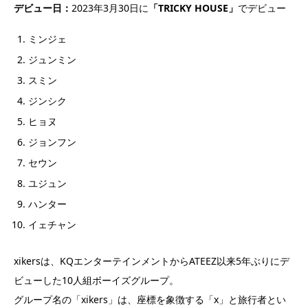
デビュー日：
2023年3月30日に
「TRICKY HOUSE
」
でデビュー
ミンジェ
ジュンミン
スミン
ジンシク
ヒョヌ
ジョンフン
セウン
ユジュン
ハンター
イェチャン
xikersは、KQエンターテインメントからATEEZ以来5年ぶりにデ
ビューした10人組ボーイズグループ。
グループ名の「xikers」は、座標を象徴する「x」と旅行者とい