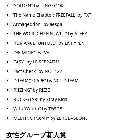
“GOLDEN” by JUNGKOOK
“The Name Chapter: FREEFALL” by TXT
“Armageddon” by aespa
“THE WORLD EP FIN: WILL” by ATEEZ
“ROMANCE: UNTOLD” by ENHYPEN
“I’VE MINE” by IVE
“EASY” by LE SSERAFIM
“Fact Check” by NCT 127
“DREAM()SCAPE” by NCT DREAM
“RIIZING” by RIIZE
“ROCK-STAR” by Stray Kids
“With YOU-th” by TWICE
“MELTING POINT” by ZEROBASEONE
女性グループ新人賞