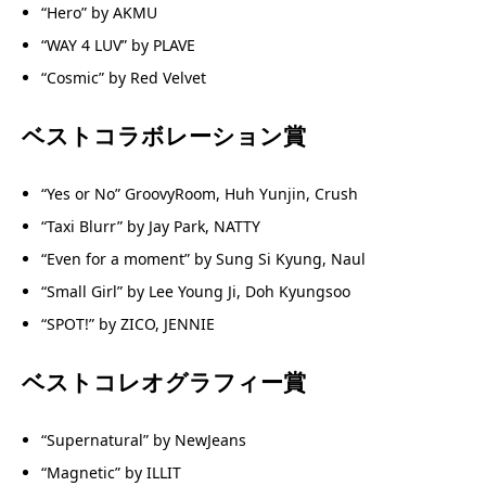
“Hero” by AKMU
“WAY 4 LUV” by PLAVE
“Cosmic” by Red Velvet
ベストコラボレーション賞
“Yes or No” GroovyRoom, Huh Yunjin, Crush
“Taxi Blurr” by Jay Park, NATTY
“Even for a moment” by Sung Si Kyung, Naul
“Small Girl” by Lee Young Ji, Doh Kyungsoo
“SPOT!” by ZICO, JENNIE
ベストコレオグラフィー賞
“Supernatural” by NewJeans
“Magnetic” by ILLIT