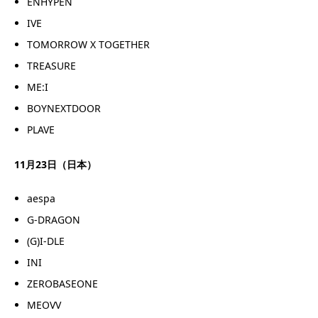
ENHYPEN
IVE
TOMORROW X TOGETHER
TREASURE
ME:I
BOYNEXTDOOR
PLAVE
11月23日（日本）
aespa
G-DRAGON
(G)I-DLE
INI
ZEROBASEONE
MEOVV