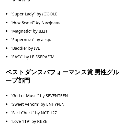
“Super Lady” by (G)I-DLE
“How Sweet” by NewJeans
“Magnetic” by ILLIT
“Supernova” by aespa
“Baddie” by IVE
“EASY” by LE SSERAFIM
ベストダンスパフォーマンス賞 男性グル
ープ部門
“God of Music” by SEVENTEEN
“Sweet Venom” by ENHYPEN
“Fact Check” by NCT 127
“Love 119” by RIIZE