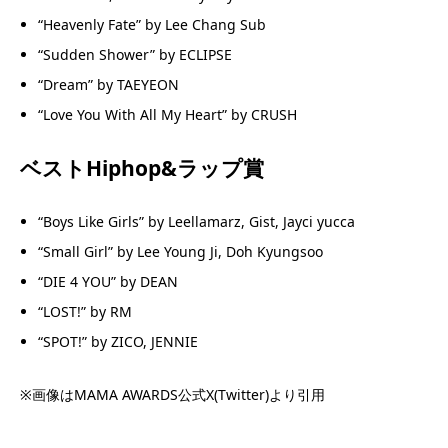
“Heavenly Fate” by Lee Chang Sub
“Sudden Shower” by ECLIPSE
“Dream” by TAEYEON
“Love You With All My Heart” by CRUSH
ベストHiphop&ラップ賞
“Boys Like Girls” by Leellamarz, Gist, Jayci yucca
“Small Girl” by Lee Young Ji, Doh Kyungsoo
“DIE 4 YOU” by DEAN
“LOST!” by RM
“SPOT!” by ZICO, JENNIE
※画像はMAMA AWARDS公式X(Twitter)より引用