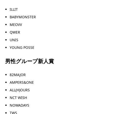
ILLIT
BABYMONSTER
MEOVV
QWER
UNIS
YOUNG POSSE
男性グループ新人賞
82MAJOR
AMPERS&ONE
ALL(H)OURS
NCT WISH
NOWADAYS
TWS