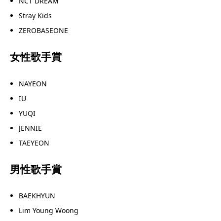
NCT DREAM
Stray Kids
ZEROBASEONE
女性歌手賞
NAYEON
IU
YUQI
JENNIE
TAEYEON
男性歌手賞
BAEKHYUN
Lim Young Woong