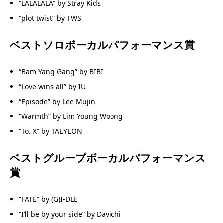
“LALALALA” by Stray Kids
“plot twist” by TWS
ベストソロボーカルパフォーマンス賞
“Bam Yang Gang” by BIBI
“Love wins all” by IU
“Episode” by Lee Mujin
“Warmth” by Lim Young Woong
“To. X” by TAEYEON
ベストグループボーカルパフォーマンス
賞
“FATE” by (G)I-DLE
“I’ll be by your side” by Davichi