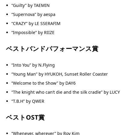
“Guilty” by TAEMIN
“Supernova” by aespa
“CRAZY” by LE SSERAFIM
“Impossible” by RIIZE
ベストバンドパフォーマンス賞
“Into You” by N.Flying
“Young Man” by HYUKOH, Sunset Roller Coaster
“Welcome to the Show” by DAY6
“The knight who can’t die and the silk cradle” by LUCY
“T.B.H” by QWER
ベストOST賞
“Whenever, wherever” by Roy Kim