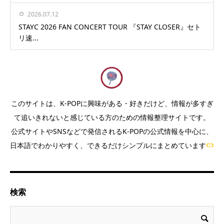
2026.07.12
STAYC 2026 FAN CONCERT TOUR 『STAY CLOSER』セト
リ速...
このサイトは、K-POPに興味がある・好きだけど、情報が多すぎ
て追いきれないと感じている方のための情報整理サイトです。
公式サイトやSNSなどで発信されるK-POPの公式情報を中心に、
日本語でわかりやすく、できるだけシンプルにまとめています
検索