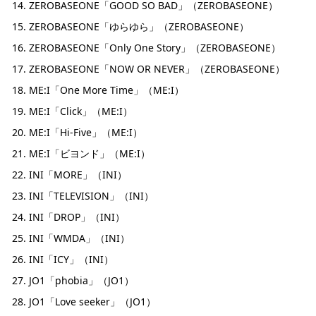
ZEROBASEONE「GOOD SO BAD」（ZEROBASEONE）
ZEROBASEONE「ゆらゆら」（ZEROBASEONE）
ZEROBASEONE「Only One Story」（ZEROBASEONE）
ZEROBASEONE「NOW OR NEVER」（ZEROBASEONE）
ME:I「One More Time」（ME:I）
ME:I「Click」（ME:I）
ME:I「Hi-Five」（ME:I）
ME:I「ビヨンド」（ME:I）
INI「MORE」（INI）
INI「TELEVISION」（INI）
INI「DROP」（INI）
INI「WMDA」（INI）
INI「ICY」（INI）
JO1「phobia」（JO1）
JO1「Love seeker」（JO1）