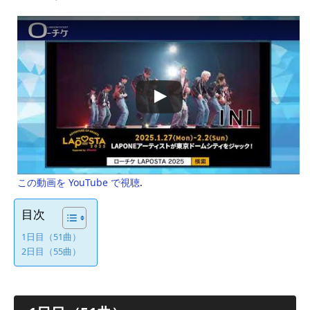
この動画を YouTube で視聴
.
目次
1日目（51曲）
2日目（55曲）