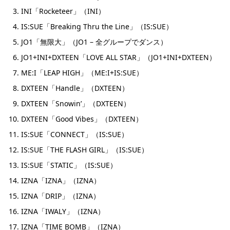
INI「Rocketeer」（INI）
IS:SUE「Breaking Thru the Line」（IS:SUE）
JO1「無限大」（JO1 – 全グループでダンス）
JO1+INI+DXTEEN「LOVE ALL STAR」（JO1+INI+DXTEEN）
ME:I「LEAP HIGH」（ME:I+IS:SUE）
DXTEEN「Handle」（DXTEEN）
DXTEEN「Snowin’」（DXTEEN）
DXTEEN「Good Vibes」（DXTEEN）
IS:SUE「CONNECT」（IS:SUE）
IS:SUE「THE FLASH GIRL」（IS:SUE）
IS:SUE「STATIC」（IS:SUE）
IZNA「IZNA」（IZNA）
IZNA「DRIP」（IZNA）
IZNA「IWALY」（IZNA）
IZNA「TIME BOMB」（IZNA）