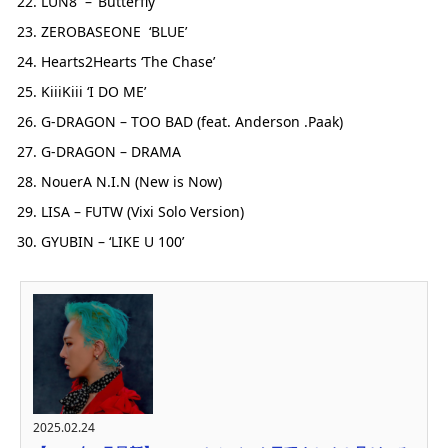
LUN8 – ‘Butterfly’
ZEROBASEONE ‘BLUE’
Hearts2Hearts ‘The Chase’
KiiiKiii ‘I DO ME’
G-DRAGON – TOO BAD (feat. Anderson .Paak)
G-DRAGON – DRAMA
NouerA N.I.N (New is Now)
LISA – FUTW (Vixi Solo Version)
GYUBIN – ‘LIKE U 100’
2025.02.24