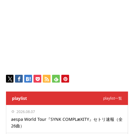
playlist
playlist一覧
2026.08.07
aespa World Tour『SYNK COMPLæXITY』セトリ速報（全
26曲）