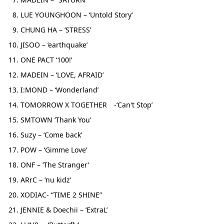
LUE YOUNGHOON – ‘Untold Story
‘
CHUNG HA – ‘STRESS’
JISOO – ’earthquake’
ONE PACT ‘100!’
MADEIN – ‘LOVE, AFRAID’
I:MOND – ‘Wonderland’
TOMORROW X TOGETHER -‘Can′t Stop’
SMTOWN ‘Thank You’
Suzy – ‘Come back’
POW – ‘Gimme Love’
ONF – ‘The Stranger’
ARrC – ‘nu kidz’
XODIAC- “TIME 2 SHINE”
JENNIE & Doechii – ‘ExtraL’