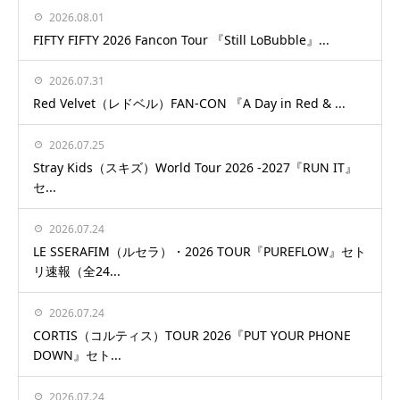
2026.08.01
FIFTY FIFTY 2026 Fancon Tour 『Still LoBubble』...
2026.07.31
Red Velvet（レドベル）FAN-CON 『A Day in Red & ...
2026.07.25
Stray Kids（スキズ）World Tour 2026 -2027『RUN IT』
セ...
2026.07.24
LE SSERAFIM（ルセラ）・2026 TOUR『PUREFLOW』セト
リ速報（全24...
2026.07.24
CORTIS（コルティス）TOUR 2026『PUT YOUR PHONE
DOWN』セト...
2026.07.24