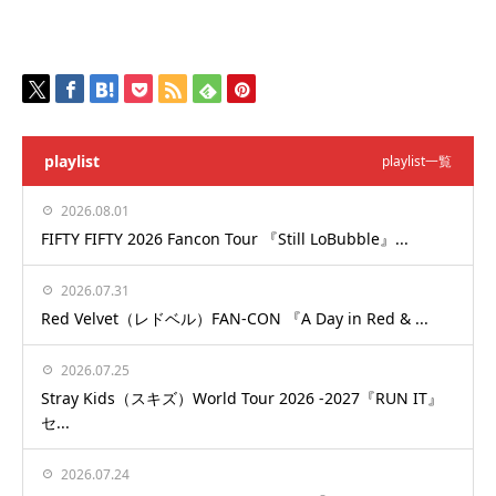
playlist
playlist一覧
2026.08.01
FIFTY FIFTY 2026 Fancon Tour 『Still LoBubble』...
2026.07.31
Red Velvet（レドベル）FAN-CON 『A Day in Red & ...
2026.07.25
Stray Kids（スキズ）World Tour 2026 -2027『RUN IT』
セ...
2026.07.24