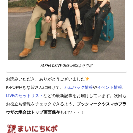
ALPHA DRIVE ONE公式Xより引用
お読みいただき、ありがとうございました
K-POP好きな皆さんに向けて、
カムバック情報
や
イベント情報
、
LIVEのセットリスト
などの最新記事をお届けしています。次回も
お役立ち情報をチェックできるよう、
ブックマーク
や
スマホブラ
ウザの場合はトップ画面保存
もぜひ・・！