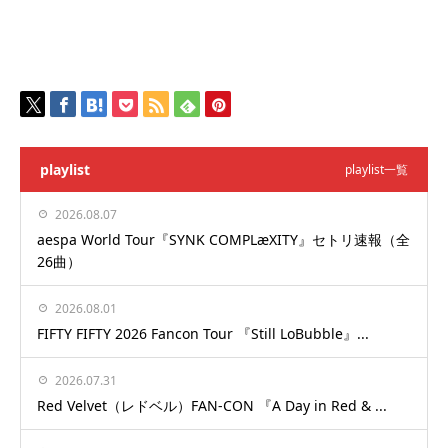
playlist
playlist一覧
2026.08.07
aespa World Tour『SYNK COMPLæXITY』セトリ速報（全
26曲）
2026.08.01
FIFTY FIFTY 2026 Fancon Tour 『Still LoBubble』...
2026.07.31
Red Velvet（レドベル）FAN-CON 『A Day in Red & ...