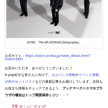
ASTRO 『The 4th ASTROAD [Stargraphy]』
公式サイト：
https://astro-aroha.jp/news_detail.html?
index=6681
お読みいただき、ありがとうございました
K-pop好きな皆さんに向けて、
カムバック情報
や
イベント情報
、
LIVEのセットリスト
などの最新記事をお届けしています。次回も
お役立ち情報をチェックできるよう、
ブックマーク
や
スマホブラ
ウザの場合はトップ画面保存
もぜひ・・！