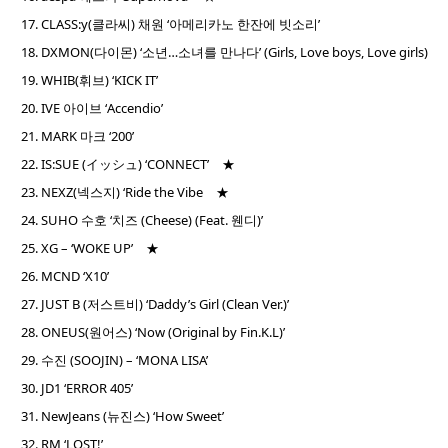
CLASS:y(클라씨) 채원 ‘아메리카노 한잔에 빗소리’
DXMON(다이몬) ‘소년…소녀를 만나다’ (Girls, Love boys, Love girls)
WHIB(휘브) ‘KICK IT’
IVE 아이브 ‘Accendio’
MARK 마크 ‘200’
IS:SUE (イッシュ) ‘CONNECT’ ★
NEXZ(넥스지) ‘Ride the Vibe ★
SUHO 수호 ‘치즈 (Cheese) (Feat. 웬디)’
XG – ‘WOKE UP’ ★
MCND ‘X10’
JUST B (저스트비) ‘Daddy’s Girl (Clean Ver.)’
ONEUS(원어스) ‘Now (Original by Fin.K.L)’
수진 (SOOJIN) – ‘MONA LISA’
JD1 ‘ERROR 405’
NewJeans (뉴진스) ‘How Sweet’
RM ‘LOST!’