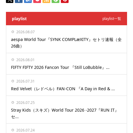
playlist
playlist一覧
2026.08.07
aespa World Tour『SYNK COMPLæXITY』セトリ速報（全
26曲）
2026.08.01
FIFTY FIFTY 2026 Fancon Tour 『Still LoBubble』...
2026.07.31
Red Velvet（レドベル）FAN-CON 『A Day in Red & ...
2026.07.25
Stray Kids（スキズ）World Tour 2026 -2027『RUN IT』
セ...
2026.07.24