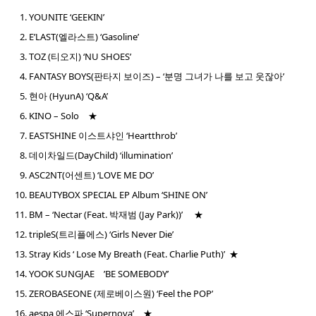
YOUNITE ‘GEEKIN’
E’LAST(엘라스트) ‘Gasoline’
TOZ (티오지) ‘NU SHOES’
FANTASY BOYS(판타지 보이즈) – ‘분명 그녀가 나를 보고 웃잖아’
현아 (HyunA) ‘Q&A’
KINO – Solo ★
EASTSHINE 이스트샤인 ‘Heartthrob’
데이차일드(DayChild) ‘illumination’
ASC2NT(어센트) ‘LOVE ME DO’
BEAUTYBOX SPECIAL EP Album ‘SHINE ON’
BM – ‘Nectar (Feat. 박재범 (Jay Park))’ ★
tripleS(트리플에스) ‘Girls Never Die’
Stray Kids ‘ Lose My Breath (Feat. Charlie Puth)’ ★
YOOK SUNGJAE ’BE SOMEBODY’
ZEROBASEONE (제로베이스원) ‘Feel the POP’
aespa 에스파 ‘Supernova’ ★