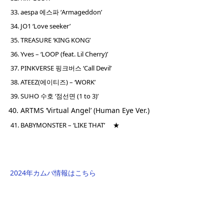
aespa 에스파 ‘Armageddon’
JO1 ‘Love seeker’
TREASURE ‘KING KONG’
Yves – ‘LOOP (feat. Lil Cherry)’
PINKVERSE 핑크버스 ‘Call Devil’
ATEEZ(에이티즈) – ‘WORK’
SUHO 수호 ‘점선면 (1 to 3)’
ARTMS ‘Virtual Angel’ (Human Eye Ver.)
BABYMONSTER – ‘LIKE THAT’ ★
2024年カムバ情報はこちら