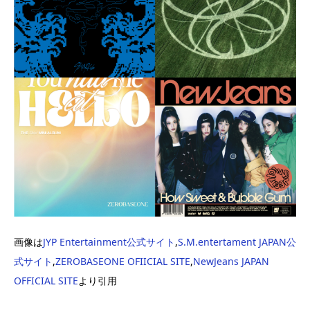
画像は
JYP Entertainment公式サイト
,
S.M.entertament JAPAN公
式サイト
,
ZEROBASEONE OFIICIAL SITE
,
NewJeans JAPAN
OFFICIAL SITE
より引用