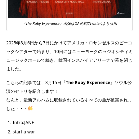
『The Ruby Experience』画像はOA公式X(Twitter)より引用
2025年3月6日から7日にかけてアメリカ・ロサンゼルスのピーコ
ックシアターで始まり、10日にはニューヨークのラジオシティミ
ュージックホールで続き、韓国インスパイアアリーナで幕を閉じ
ました。
こちらの記事では、3月15日『
The Ruby Experience
』ソウル公
演のセトリを紹介します！
なんと、最新アルバムに収録されているすべての曲が披露されま
した・・・
Intro:JANE
start a war