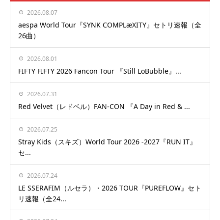
2026.08.07
aespa World Tour『SYNK COMPLæXITY』セトリ速報（全
26曲）
2026.08.01
FIFTY FIFTY 2026 Fancon Tour 『Still LoBubble』...
2026.07.31
Red Velvet（レドベル）FAN-CON 『A Day in Red & ...
2026.07.25
Stray Kids（スキズ）World Tour 2026 -2027『RUN IT』
セ...
2026.07.24
LE SSERAFIM（ルセラ）・2026 TOUR『PUREFLOW』セト
リ速報（全24...