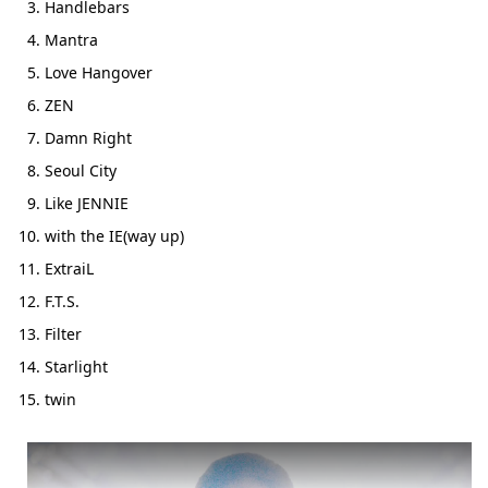
Handlebars
Mantra
Love Hangover
ZEN
Damn Right
Seoul City
Like JENNIE
with the IE(way up)
ExtraiL
F.T.S.
Filter
Starlight
twin