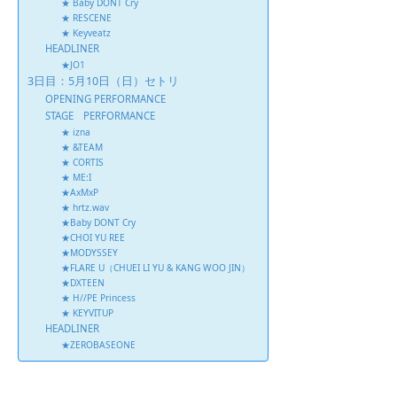
★ Baby DONT Cry
★ RESCENE
★ Keyveatz
HEADLINER
★JO1
3日目：5月10日（日）セトリ
OPENING PERFORMANCE
STAGE PERFORMANCE
★ izna
★ &TEAM
★ CORTIS
★ ME:I
★AxMxP
★ hrtz.wav
★Baby DONT Cry
★CHOI YU REE
★MODYSSEY
★FLARE U（CHUEI LI YU & KANG WOO JIN）
★DXTEEN
★ H//PE Princess
★ KEYVITUP
HEADLINER
★ZEROBASEONE