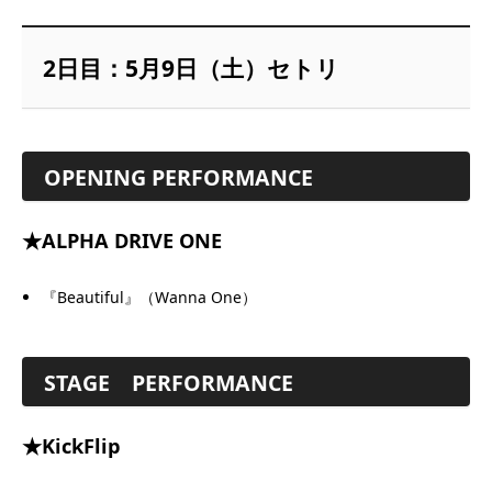
2日目：5月9日（土）セトリ
OPENING PERFORMANCE
★
ALPHA DRIVE ONE
『Beautiful』（Wanna One）
STAGE
PERFORMANCE
★KickFlip