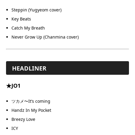
Steppin (Yugyeom cover)
Key Beats
Catch My Breath
Never Grow Up (Chanmina cover)
HEADLINER
★JO1
ツカメ〜It’s coming
Handz In My Pocket
Breezy Love
ICY