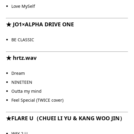
Love MySelf
★ JO1×ALPHA DRIVE ONE
BE CLASSIC
★ hrtz.wav
Dream
NINETEEN
Outta my mind
Feel Special (TWICE cover)
★FLARE U（CHUEI LI YU & KANG WOO JIN）
WAY 2 U