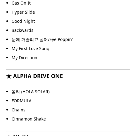
Gas On It
Hyper Slide
Good Night
Backwards
눈에 거슬리고 싶어/Eye Poppin’
My First Love Song
My Direction
★ ALPHA DRIVE ONE
올라 (HOLA SOLAR)
FORMULA
Chains
Cinnamon Shake