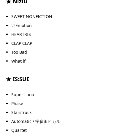
★ NiziU
SWEET NONFICTION
♡Emotion
HEARTRIS
CLAP CLAP
Too Bad
What if
★ IS:SUE
Super Luna
Phase
Starstruck
Automatic / 宇多田ヒカル
Quartet