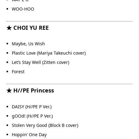
WOO-HOO
★ CHOI YU REE
Maybe, Us Wish
Plastic Love (Mariya Takeuchi cover)
Let’s Stay Well (Zitten cover)
Forest
★ H//PE Princess
DAISY (H//PE P Ver.)
gOOd! (H//PE P Ver.)
Stolen Very Good (Block B cover)
Hoppin’ One Day