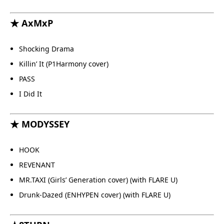
★ AxMxP
Shocking Drama
Killin’ It (P1Harmony cover)
PASS
I Did It
★ MODYSSEY
HOOK
REVENANT
MR.TAXI (Girls’ Generation cover) (with FLARE U)
Drunk-Dazed (ENHYPEN cover) (with FLARE U)