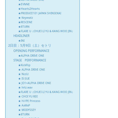
★EVNNE
★Hearts2Hearts
★PRODUCE101 JAPAN SHINSEKAI
★ Keyveatz
★RESCENE
★8TURN
★FLARE U（CHUEI LI YU & KANG WOO JIN）
HEADLINER
★INI
2日目：5月9日（土）セトリ
OPENING PERFORMANCE
★ALPHA DRIVE ONE
STAGE PERFORMANCE
★KickFlip
★ ALPHA DRIVE ONE
★ NiziU
★ IS:SUE
★ JO1×ALPHA DRIVE ONE
★ hrtz.wav
★FLARE U（CHUEI LI YU & KANG WOO JIN）
★ CHOI YU REE
★ H//PE Princess
★ AxMxP
★ MODYSSEY
★8TURN