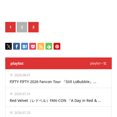
1
2
3
playlist
playlist一覧
2026.08.01
FIFTY FIFTY 2026 Fancon Tour 『Still LoBubble』...
2026.07.31
Red Velvet（レドベル）FAN-CON 『A Day in Red & ...
2026.07.25