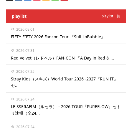
playlist
playlist一覧
2026.08.01
FIFTY FIFTY 2026 Fancon Tour 『Still LoBubble』...
2026.07.31
Red Velvet（レドベル）FAN-CON 『A Day in Red & ...
2026.07.25
Stray Kids（スキズ）World Tour 2026 -2027『RUN IT』
セ...
2026.07.24
LE SSERAFIM（ルセラ）・2026 TOUR『PUREFLOW』セト
リ速報（全24...
2026.07.24