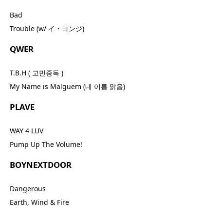
Bad
Trouble (w/ イ・ヨンジ)
QWER
T.B.H ( 고민중독 )
My Name is Malguem (내 이름 맑음)
PLAVE
WAY 4 LUV
Pump Up The Volume!
BOYNEXTDOOR
Dangerous
Earth, Wind & Fire