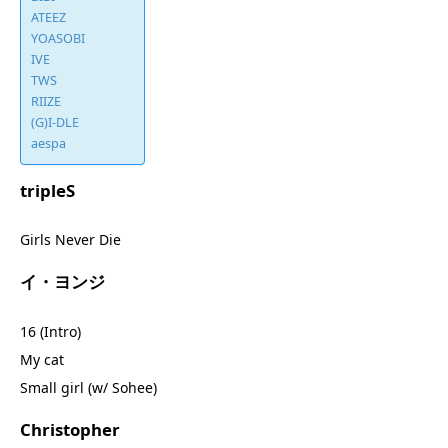
ATEEZ
YOASOBI
IVE
TWS
RIIZE
(G)I-DLE
aespa
tripleS
Girls Never Die
イ・ヨンジ
16 (Intro)
My cat
Small girl (w/ Sohee)
Christopher