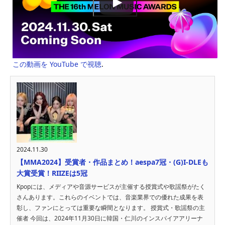
この動画を YouTube で視聴
.
2024.11.30
【MMA2024】受賞者・作品まとめ！aespa7冠・(G)I-DLEも
大賞受賞！RIIZEは5冠
Kpopには、メディアや音源サービスが主催する授賞式や歌謡祭がたく
さんあります。これらのイベントでは、音楽業界での優れた成果を表
彰し、ファンにとっては重要な瞬間となります。 授賞式・歌謡祭の主
催者 今回は、2024年11月30日に韓国・仁川のインスパイアアリーナ