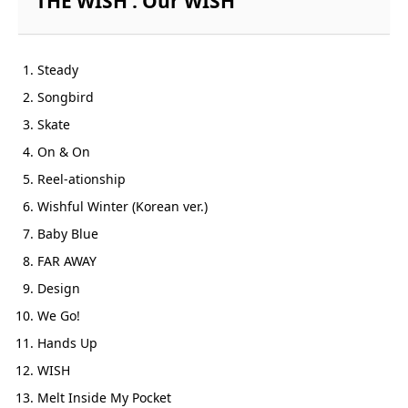
THE WISH : Our WISH’
Steady
Songbird
Skate
On & On
Reel-ationship
Wishful Winter (Korean ver.)
Baby Blue
FAR AWAY
Design
We Go!
Hands Up
WISH
Melt Inside My Pocket