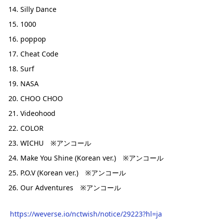
Silly Dance
1000
poppop
Cheat Code
Surf
NASA
CHOO CHOO
Videohood
COLOR
WICHU ※アンコール
Make You Shine (Korean ver.) ※アンコール
P.O.V (Korean ver.) ※アンコール
Our Adventures ※アンコール
https://weverse.io/nctwish/notice/29223?hl=ja