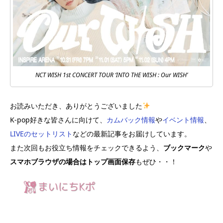
NCT WISH 1st CONCERT TOUR ‘INTO THE WISH : Our WISH’
お読みいただき、ありがとうございました
K-pop好きな皆さんに向けて、
カムバック情報
や
イベント情報
、
LIVEのセットリスト
などの最新記事をお届けしています。
また次回もお役立ち情報をチェックできるよう、
ブックマーク
や
スマホブラウザの場合はトップ画面保存
もぜひ・・！