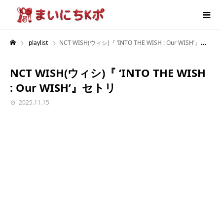
playlist
NCT WISH(ウィシ)『 ‘INTO THE WISH : Our WISH’』セトリ
NCT WISH(ウィシ)『 ‘INTO THE WISH
: Our WISH’』セトリ
2025.11.15