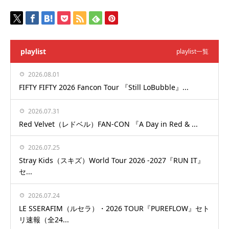
playlist
playlist一覧
2026.08.01
FIFTY FIFTY 2026 Fancon Tour 『Still LoBubble』...
2026.07.31
Red Velvet（レドベル）FAN-CON 『A Day in Red & ...
2026.07.25
Stray Kids（スキズ）World Tour 2026 -2027『RUN IT』
セ...
2026.07.24
LE SSERAFIM（ルセラ）・2026 TOUR『PUREFLOW』セト
リ速報（全24...