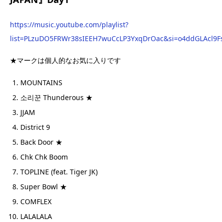
https://music.youtube.com/playlist?
list=PLzuDO5FRWr38sIEEH7wuCcLP3YxqDrOac&si=o4ddGLAcl9F
★マークは個人的なお気に入りです
MOUNTAINS
소리꾼 Thunderous ★
JJAM
District 9
Back Door ★
Chk Chk Boom
TOPLINE (feat. Tiger JK)
Super Bowl ★
COMFLEX
LALALALA