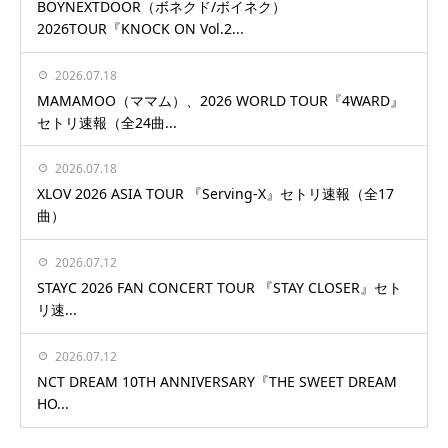
BOYNEXTDOOR（ボネクド/ボイネク）
2026TOUR『KNOCK ON Vol.2...
2026.07.18
MAMAMOO（ママム）、2026 WORLD TOUR『4WARD』
セトリ速報（全24曲...
2026.07.18
XLOV 2026 ASIA TOUR 『Serving-X』セトリ速報（全17
曲）
2026.07.12
STAYC 2026 FAN CONCERT TOUR 『STAY CLOSER』セト
リ速...
2026.07.12
NCT DREAM 10TH ANNIVERSARY『THE SWEET DREAM
HO...