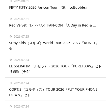
2026.08.01
FIFTY FIFTY 2026 Fancon Tour 『Still LoBubble』...
2026.07.31
Red Velvet（レドベル）FAN-CON 『A Day in Red & ...
2026.07.25
Stray Kids（スキズ）World Tour 2026 -2027『RUN IT』
セ...
2026.07.24
LE SSERAFIM（ルセラ）・2026 TOUR『PUREFLOW』セト
リ速報（全24...
2026.07.24
CORTIS（コルティス）TOUR 2026『PUT YOUR PHONE
DOWN』セト...
2026.07.24