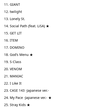
GIANT
twilight
Lonely St.
Social Path (feat. LiSA) ★
GET LIT
ITEM
DOMINO
God’s Menu ★
S-Class
VENOM
MANIAC
I Like It
CASE 143 -Japanese ver.-
My Pace -Japanese ver.- ★
Stray Kids ★